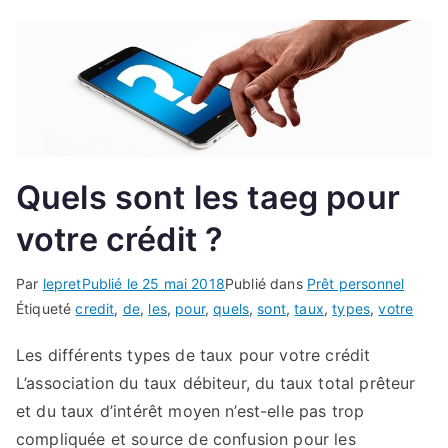
Quels sont les taeg pour
votre crédit ?
Par
lepret
Publié le
25 mai 2018
Publié dans
Prêt personnel
Étiqueté
credit
,
de
,
les
,
pour
,
quels
,
sont
,
taux
,
types
,
votre
Les différents types de taux pour votre crédit
L’association du taux débiteur, du taux total prêteur
et du taux d’intérêt moyen n’est-elle pas trop
compliquée et source de confusion pour les