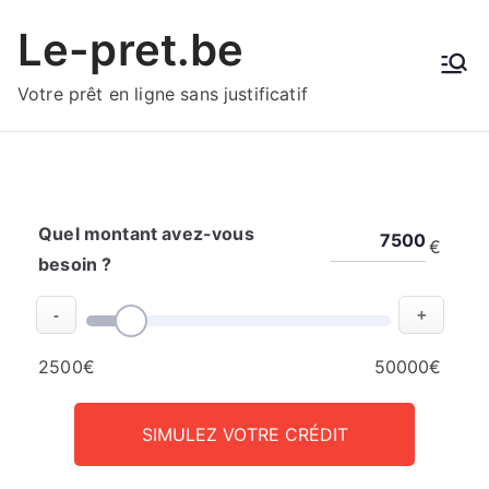
Aller
Le-pret.be
au
contenu
Votre prêt en ligne sans justificatif
Quel montant avez-vous
€
besoin ?
-
+
2500€
50000€
SIMULEZ VOTRE CRÉDIT