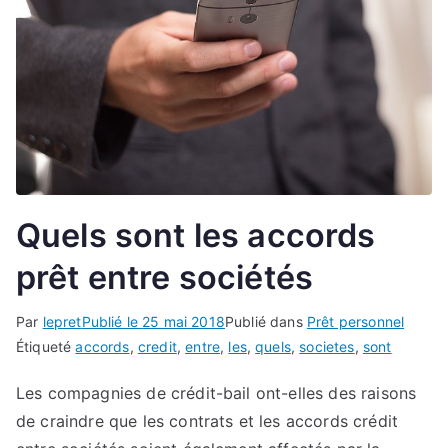
Quels sont les accords
prêt entre sociétés
Par
lepret
Publié le
25 mai 2018
Publié dans
Prêt personnel
Étiqueté
accords
,
credit
,
entre
,
les
,
quels
,
societes
,
sont
Les compagnies de crédit-bail ont-elles des raisons
de craindre que les contrats et les accords crédit